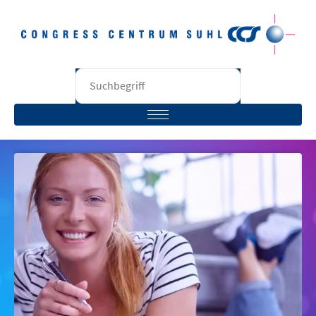
STARTSEITE
BESUCHER
VERANSTALTER
RÄUME
UNTERNEHMEN
KONTAKT