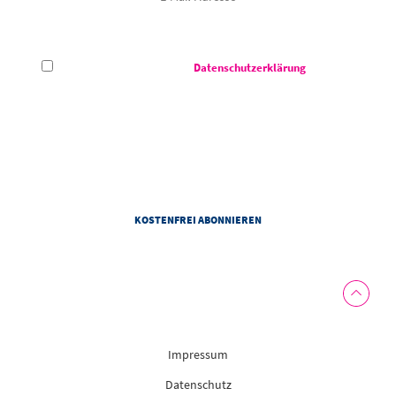
Hiermit akzeptiere ich die
Datenschutzerklärung
des CCS -
Congress Centrum Suhl.
Das Congress Centrum Suhl darf meine E-Mail-Adresse verwenden, um mir auf meine Interessen
abgestimmte Informationen zu den Veranstaltungen von dem Congress Centrum Suhl zu senden. Zur
Personalisierung von Newslettern darf das Congress Centrum Suhl Informationen zu meiner Nutzung
von Newslettern und weitere personenbezogene Daten gemäß der Datenschutzhinweise des
Congress Centrum Suhl verwenden. Diese Einwilligung kann ich jederzeit mit Wirkung für die Zukunft
widerrufen.
Impressum
Datenschutz