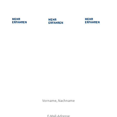
dem Auto, der
im Congress
Räume im
Bahn oder zu Fuß
Centrum Suhl.
Überblick.
MEHR
MEHR
MEHR
ERFAHREN
ERFAHREN
ERFAHREN
VERPASSEN SIE NICHTS
Mit unserem Newsletter halten wir Sie regelmäßig über alle Veranstaltungen
im Congress Centrum Suhl auf dem Laufenden.
Frau
Herr