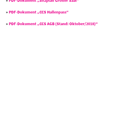
»
PDF-Dokument „Sitzplan Großer Saal“
»
PDF-Dokument „CCS Hallenpass“
»
PDF-Dokument „CCS AGB (Stand: Oktober/2018)“
ANREISEN UND ERLEBEN
RAUMPLAN
ANREISE
PARKEN
Damit Sie sich bei
Ihr Weg zu uns ist
Sicher und
uns zurechtfinden:
kurz: Egal ob mit
bequem parken
Unsere Säle und