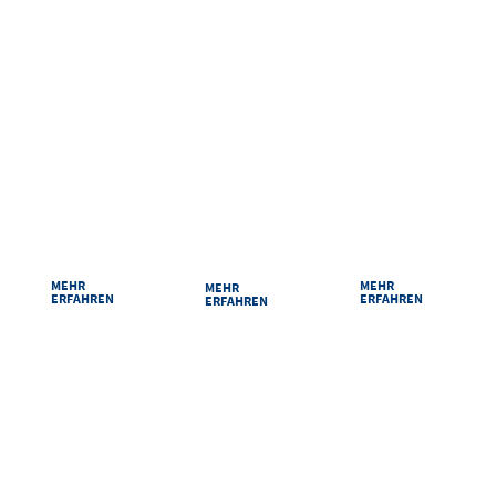
RAUMPLAN
ANREISE
PARKEN
Damit Sie sich bei
Ihr Weg zu uns ist
Sicher und
uns zurechtfinden:
kurz: Egal ob mit
bequem parken
Unsere Säle und
dem Auto, der
im Congress
Räume im
Bahn oder zu Fuß
Centrum Suhl.
Überblick.
MEHR
MEHR
MEHR
ERFAHREN
ERFAHREN
ERFAHREN
VERPASSEN SIE NICHTS