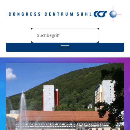
STARTSEITE
BESUCHER
VERANSTALTER
RÄUME
UNTERNEHMEN
KONTAKT