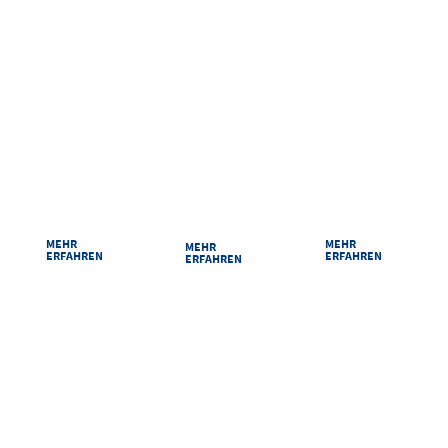
RAUMPLAN
ANREISE
PARKEN
Damit Sie sich bei
Ihr Weg zu uns ist
Sicher und
uns zurechtfinden:
kurz: Egal ob mit
bequem parken
Unsere Säle und
dem Auto, der
im Congress
Räume im
Bahn oder zu Fuß
Centrum Suhl.
Überblick.
MEHR
MEHR
MEHR
ERFAHREN
ERFAHREN
ERFAHREN
VERPASSEN SIE NICHTS
Mit unserem Newsletter halten wir Sie regelmäßig über alle Veranstaltungen