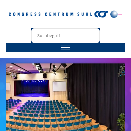
STARTSEITE
BESUCHER
VERANSTALTER
RÄUME
UNTERNEHMEN
KONTAKT