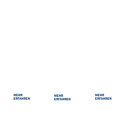
ANREISEN UND ERLEBEN
RAUMPLAN
ANREISE
PARKEN
Damit Sie sich bei
Ihr Weg zu uns ist
Sicher und
uns zurechtfinden:
kurz: Egal ob mit
bequem parken
Unsere Säle und
dem Auto, der
im Congress
Räume im
Bahn oder zu Fuß
Centrum Suhl.
Überblick.
MEHR
MEHR
MEHR
ERFAHREN
ERFAHREN
ERFAHREN