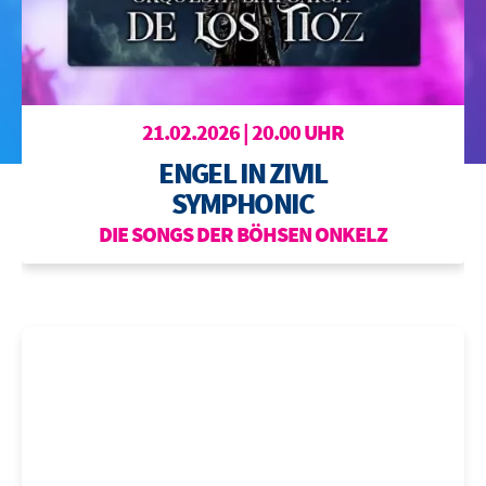
BOWLING
OTTILIENBAD
TOURISMUS
21.02.2026 | 20.00 UHR
ENGEL IN ZIVIL
SYMPHONIC
DIE SONGS DER BÖHSEN ONKELZ
DIE VERANSTALTUNG WURDE AUF DEN 29.01.2027
VERLEGT.
Bereits erworbene Eintrittskarten behalten ihre Gültigkeit, können
aber auch dort zurückgegeben werden, wo sie gekauft wurden.