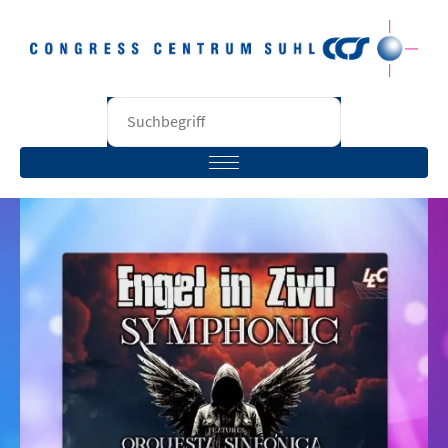
STARTSEITE
BESUCHER
VERANSTALTER
RÄUME
UNTERNEHMEN
KONTAKT