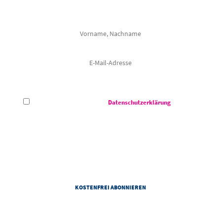
Frau
Herr
Hiermit akzeptiere ich die
Datenschutzerklärung
des CCS -
Congress Centrum Suhl.
Das Congress Centrum Suhl darf meine E-Mail-Adresse verwenden, um mir auf meine Interessen
abgestimmte Informationen zu den Veranstaltungen von dem Congress Centrum Suhl zu senden. Zur
Personalisierung von Newslettern darf das Congress Centrum Suhl Informationen zu meiner Nutzung
von Newslettern und weitere personenbezogene Daten gemäß der Datenschutzhinweise des
Congress Centrum Suhl verwenden. Diese Einwilligung kann ich jederzeit mit Wirkung für die Zukunft
widerrufen.