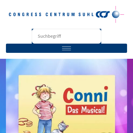
STARTSEITE
BESUCHER
VERANSTALTER
RÄUME
UNTERNEHMEN
KONTAKT