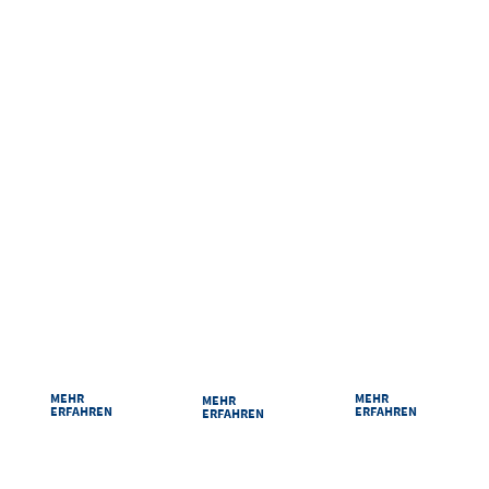
ANREISEN UND ERLEBEN
RAUMPLAN
ANREISE
PARKEN
Damit Sie sich bei
Ihr Weg zu uns ist
Sicher und
uns zurechtfinden:
kurz: Egal ob mit
bequem parken
Unsere Säle und
dem Auto, der
im Congress
Räume im
Bahn oder zu Fuß
Centrum Suhl.
Überblick.
MEHR
MEHR
MEHR
ERFAHREN
ERFAHREN
ERFAHREN