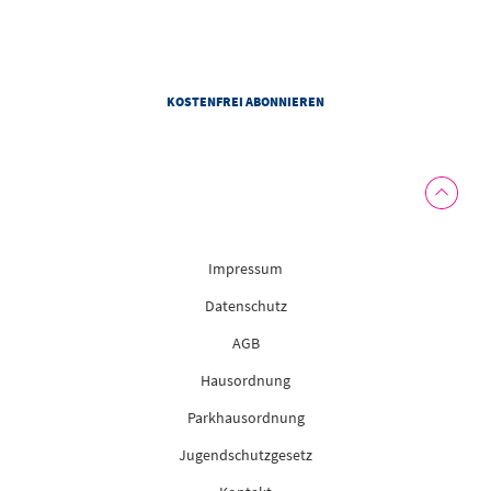
Personalisierung von Newslettern darf das Congress Centrum Suhl Informationen zu meiner Nutzung
von Newslettern und weitere personenbezogene Daten gemäß der Datenschutzhinweise des
Congress Centrum Suhl verwenden. Diese Einwilligung kann ich jederzeit mit Wirkung für die Zukunft
widerrufen.
Impressum
Datenschutz
AGB
Hausordnung
Parkhausordnung
Jugendschutzgesetz