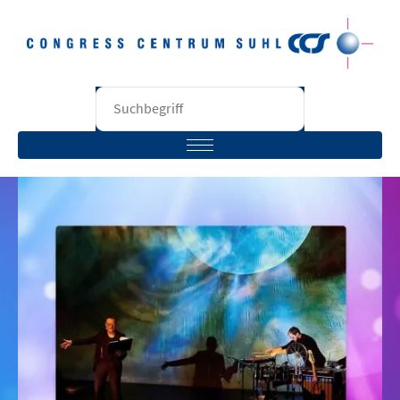
STARTSEITE
BESUCHER
VERANSTALTER
RÄUME
UNTERNEHMEN
KONTAKT