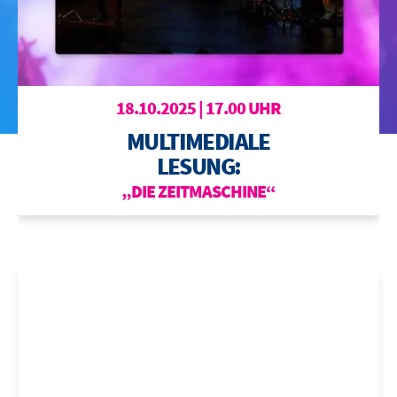
BOWLING
OTTILIENBAD
TOURISMUS
18.10.2025 | 17.00 UHR
MULTIMEDIALE
LESUNG:
„DIE ZEITMASCHINE“
DIE VERANSTALTUNG WIRD AUS
PRODUKTIONSTECHNISCHEN GRÜNDEN VERLEGT.
Sobald das neue Datum feststeht, werden Sie informiert. Bereist
erworbene Tickets behalten ihre Gültigkeit oder können dort
zurückgegeben werden, wo sie gekauft wurden.