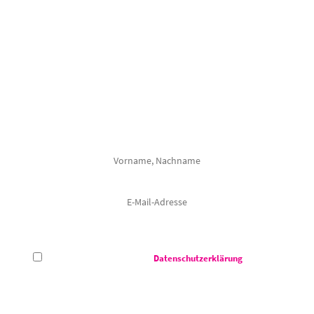
VERPASSEN SIE NICHTS
Mit unserem Newsletter halten wir Sie regelmäßig über alle Veranstaltungen
im Congress Centrum Suhl auf dem Laufenden.
Frau
Herr
Hiermit akzeptiere ich die
Datenschutzerklärung
des CCS -
Congress Centrum Suhl.
Das Congress Centrum Suhl darf meine E-Mail-Adresse verwenden, um mir auf meine Interessen
abgestimmte Informationen zu den Veranstaltungen von dem Congress Centrum Suhl zu senden. Zur