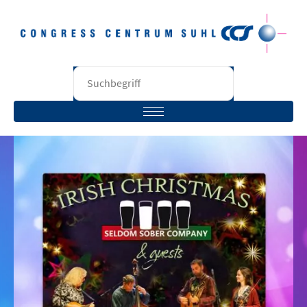
STARTSEITE
BESUCHER
VERANSTALTER
RÄUME
UNTERNEHMEN
KONTAKT