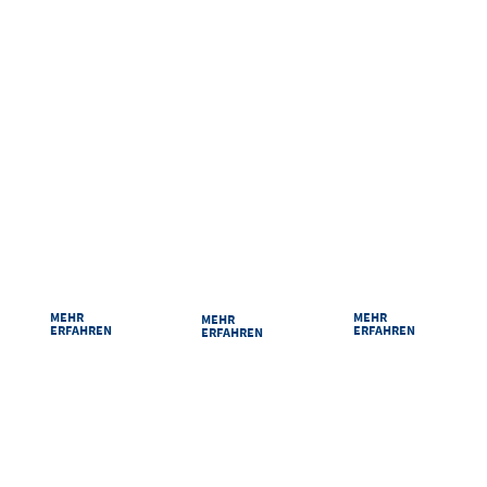
RAUMPLAN
ANREISE
PARKEN
Damit Sie sich bei
Ihr Weg zu uns ist
Sicher und
uns zurechtfinden:
kurz: Egal ob mit
bequem parken
Unsere Säle und
dem Auto, der
im Congress
Räume im
Bahn oder zu Fuß
Centrum Suhl.
Überblick.
MEHR
MEHR
MEHR
ERFAHREN
ERFAHREN
ERFAHREN