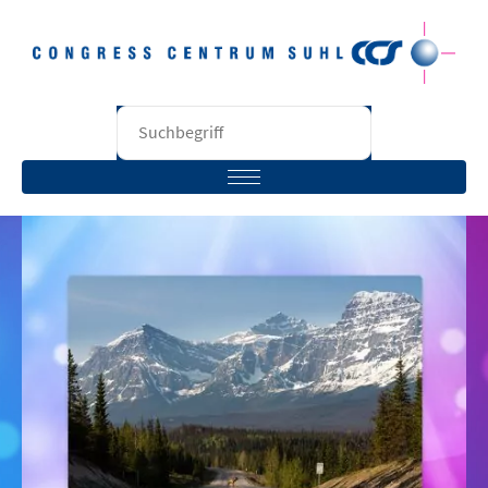
STARTSEITE
BESUCHER
VERANSTALTER
RÄUME
UNTERNEHMEN
KONTAKT