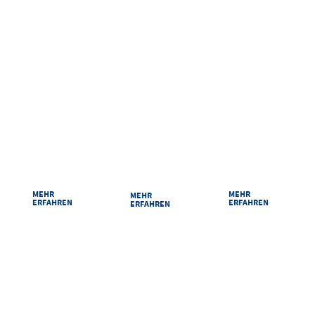
RAUMPLAN
ANREISE
PARKEN
Damit Sie sich bei
Ihr Weg zu uns ist
Sicher und
uns zurechtfinden:
kurz: Egal ob mit
bequem parken
Unsere Säle und
dem Auto, der
im Congress
Räume im
Bahn oder zu Fuß
Centrum Suhl.
Überblick.
MEHR
MEHR
MEHR
ERFAHREN
ERFAHREN
ERFAHREN
VERPASSEN SIE NICHTS