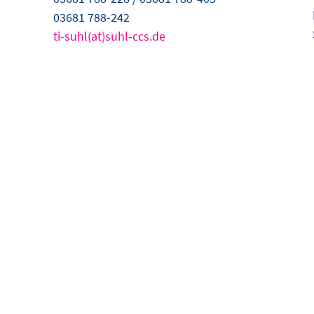
03681 788-242
ti-suhl(at)suhl-ccs.de
HTS
er alle Veranstaltungen im Congress Centrum Suhl auf dem Laufend