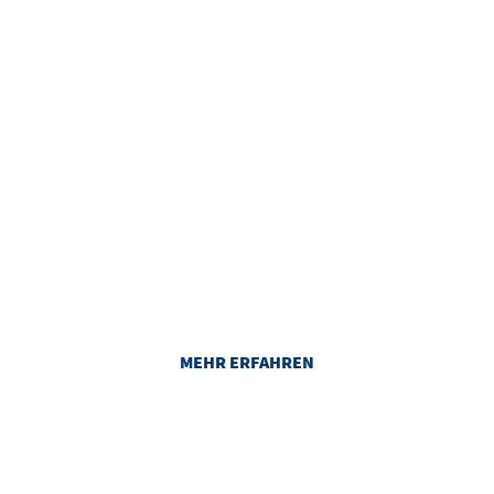
RAUMPLAN
Damit Sie sich bei uns zurechtfinden:
Unsere Säle und Räume im
Überblick.
MEHR ERFAHREN