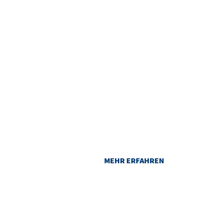
ANREISE
Ihr Weg zu uns ist kurz: Egal ob mit
dem Auto, der Bahn oder zu Fuß
MEHR ERFAHREN