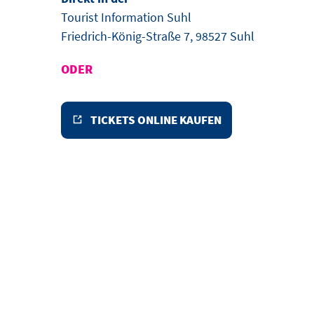
Tourist Information Suhl
Friedrich-König-Straße 7, 98527 Suhl
ODER
TICKETS ONLINE KAUFEN
VERPASSEN SIE NIC
Mit unserem Newsletter halten wir Sie regelmäßig üb