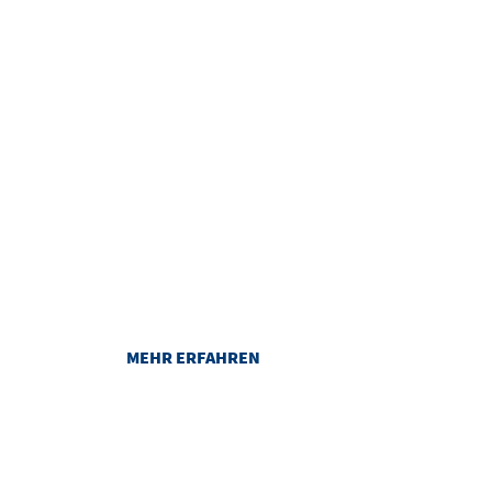
PARKEN
Sicher und bequem parken im
Congress Centrum Suhl.
MEHR ERFAHREN