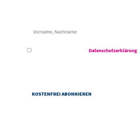
Frau
Herr
Hiermit akzeptiere ich die
Datenschutzerklärung
d
Das Congress Centrum Suhl darf meine E-Mail-Adresse verwenden, um m
darf das Congress Centrum Suhl Informationen zu meiner Nutzung von
jederzeit mit Wirkung für die Zukunft widerrufen.
ANREISEN UND ERL