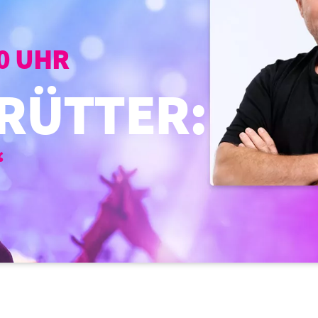
00 UHR
RÜTTER:
“