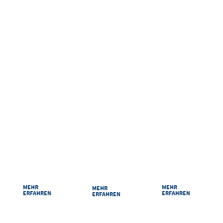
ANREISEN UND ERLEBEN
RAUMPLAN
ANREISE
PARKEN
Damit Sie sich bei
Ihr Weg zu uns ist
Sicher und
uns zurechtfinden:
kurz: Egal ob mit
bequem parken
Unsere Säle und
dem Auto, der
im Congress
Räume im
Bahn oder zu Fuß
Centrum Suhl.
Überblick.
MEHR
MEHR
MEHR
ERFAHREN
ERFAHREN
ERFAHREN