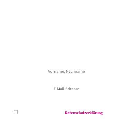
VERPASSEN SIE NICHTS
Mit unserem Newsletter halten wir Sie regelmäßig über alle Veranstaltungen
im Congress Centrum Suhl auf dem Laufenden.
Frau
Herr
Hiermit akzeptiere ich die
Datenschutzerklärung
des CCS -
Congress Centrum Suhl.
Das Congress Centrum Suhl darf meine E-Mail-Adresse verwenden, um mir auf meine Interessen
abgestimmte Informationen zu den Veranstaltungen von dem Congress Centrum Suhl zu senden. Zur