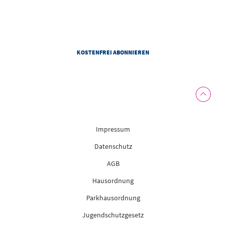
Personalisierung von Newslettern darf das Congress Centrum Suhl Informationen zu meiner Nutzung
von Newslettern und weitere personenbezogene Daten gemäß der Datenschutzhinweise des
Congress Centrum Suhl verwenden. Diese Einwilligung kann ich jederzeit mit Wirkung für die Zukunft
widerrufen.
Impressum
Datenschutz
AGB
Hausordnung
Parkhausordnung
Jugendschutzgesetz