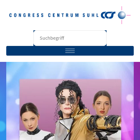
STARTSEITE
BESUCHER
VERANSTALTER
RÄUME
UNTERNEHMEN
KONTAKT