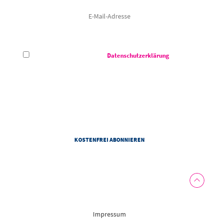
Hiermit akzeptiere ich die
Datenschutzerklärung
des CCS -
Congress Centrum Suhl.
Das Congress Centrum Suhl darf meine E-Mail-Adresse verwenden, um mir auf meine Interessen
abgestimmte Informationen zu den Veranstaltungen von dem Congress Centrum Suhl zu senden. Zur
Personalisierung von Newslettern darf das Congress Centrum Suhl Informationen zu meiner Nutzung
von Newslettern und weitere personenbezogene Daten gemäß der Datenschutzhinweise des
Congress Centrum Suhl verwenden. Diese Einwilligung kann ich jederzeit mit Wirkung für die Zukunft
widerrufen.
Impressum