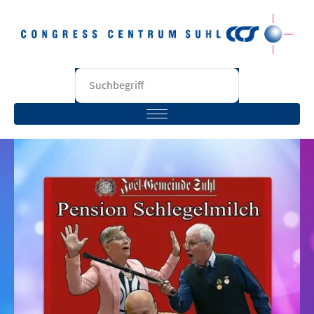
STARTSEITE
BESUCHER
VERANSTALTER
RÄUME
UNTERNEHMEN
KONTAKT