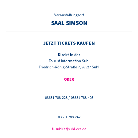
Veranstaltungsort
SAAL SIMSON
JETZT TICKETS KAUFEN
Direkt in der
Tourist Information Suhl
Friedrich-König-Straße 7, 98527 Suhl
ODER
03681 788-228 / 03681 788-405
03681 788-242
ti-suhl(at)suhl-ccs.de