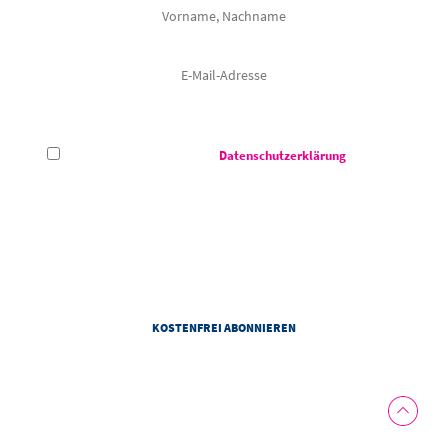
Hiermit akzeptiere ich die
Datenschutzerklärung
des CCS -
Congress Centrum Suhl.
Das Congress Centrum Suhl darf meine E-Mail-Adresse verwenden, um mir auf meine Interessen
abgestimmte Informationen zu den Veranstaltungen von dem Congress Centrum Suhl zu senden. Zur
Personalisierung von Newslettern darf das Congress Centrum Suhl Informationen zu meiner Nutzung
von Newslettern und weitere personenbezogene Daten gemäß der Datenschutzhinweise des
Congress Centrum Suhl verwenden. Diese Einwilligung kann ich jederzeit mit Wirkung für die Zukunft
widerrufen.