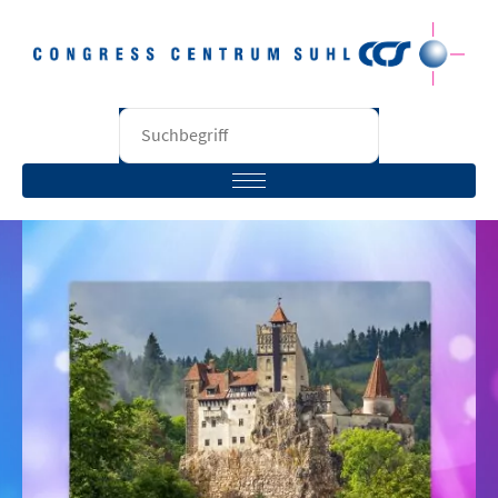
STARTSEITE
BESUCHER
VERANSTALTER
RÄUME
UNTERNEHMEN
KONTAKT