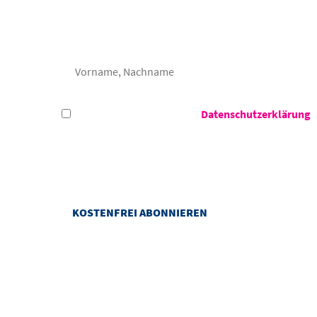
Frau
Herr
Hiermit akzeptiere ich die
Datenschutzerklärung
d
Das Congress Centrum Suhl darf meine E-Mail-Adresse verwenden, um m
darf das Congress Centrum Suhl Informationen zu meiner Nutzung von
jederzeit mit Wirkung für die Zukunft widerrufen.
ANREISEN UND ERL