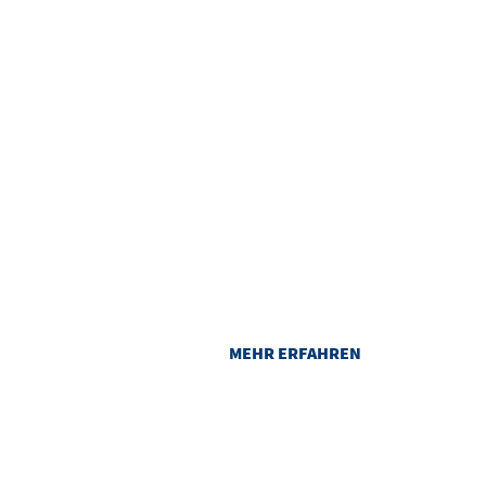
ANREISE
Ihr Weg zu uns ist kurz: Egal ob mit
dem Auto, der Bahn oder zu Fuß
MEHR ERFAHREN