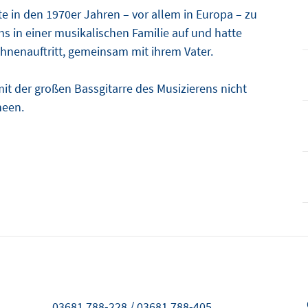
e in den 1970er Jahren – vor allem in Europa – zu
s in einer musikalischen Familie auf und hatte
ühnenauftritt, gemeinsam mit ihrem Vater.
it der großen Bassgitarre des Musizierens nicht
neen.
03681 788-228 / 03681 788-405