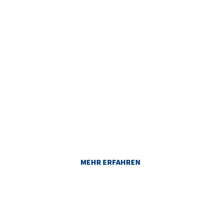
RAUMPLAN
Damit Sie sich bei uns zurechtfinden:
Unsere Säle und Räume im
Überblick.
MEHR ERFAHREN