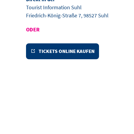
Tourist Information Suhl
Friedrich-König-Straße 7, 98527 Suhl
ODER
TICKETS ONLINE KAUFEN
VERPASSEN SIE NIC
Mit unserem Newsletter halten wir Sie regelmäßig üb