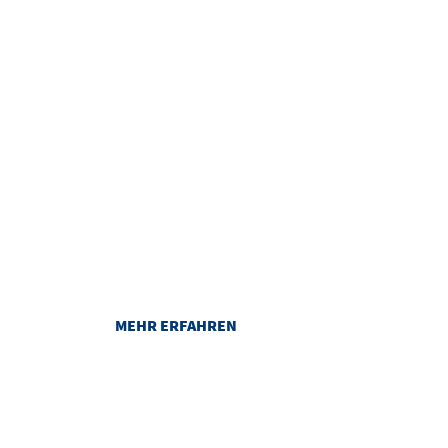
PARKEN
Sicher und bequem parken im
Congress Centrum Suhl.
MEHR ERFAHREN