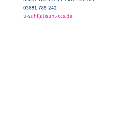
03681 788-242
ti-suhl(at)suhl-ccs.de
HTS
er alle Veranstaltungen im Congress Centrum Suhl auf dem Laufend