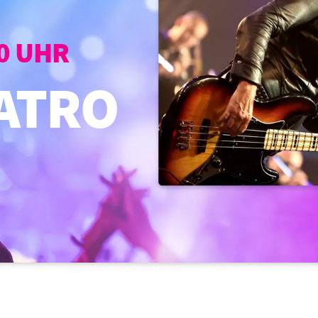
00 UHR
ATRO