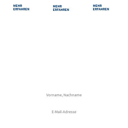
MEHR
MEHR
MEHR
ERFAHREN
ERFAHREN
ERFAHREN
VERPASSEN SIE NICHTS
Mit unserem Newsletter halten wir Sie regelmäßig über alle Veranstaltungen
im Congress Centrum Suhl auf dem Laufenden.
Frau
Herr