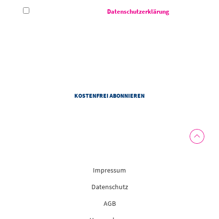
Hiermit akzeptiere ich die
Datenschutzerklärung
des CCS -
Congress Centrum Suhl.
Das Congress Centrum Suhl darf meine E-Mail-Adresse verwenden, um mir auf meine Interessen
abgestimmte Informationen zu den Veranstaltungen von dem Congress Centrum Suhl zu senden. Zur
Personalisierung von Newslettern darf das Congress Centrum Suhl Informationen zu meiner Nutzung
von Newslettern und weitere personenbezogene Daten gemäß der Datenschutzhinweise des
Congress Centrum Suhl verwenden. Diese Einwilligung kann ich jederzeit mit Wirkung für die Zukunft
widerrufen.
Impressum
Datenschutz
AGB