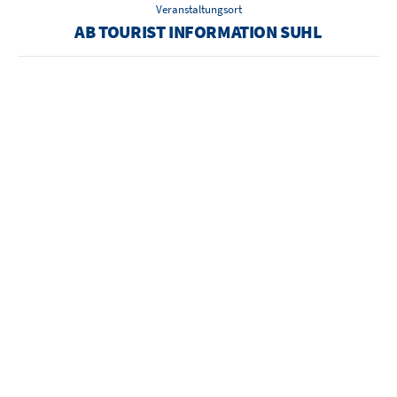
Veranstaltungsort
AB TOURIST INFORMATION SUHL
ANREISEN UND ERLEBEN
RAUMPLAN
ANREISE
PARKEN
Damit Sie sich bei
Ihr Weg zu uns ist
Sicher und
uns zurechtfinden:
kurz: Egal ob mit
bequem parken
Unsere Säle und
dem Auto, der
im Congress
Räume im
Bahn oder zu Fuß
Centrum Suhl.
Überblick.