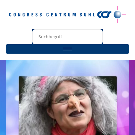
STARTSEITE
BESUCHER
VERANSTALTER
RÄUME
UNTERNEHMEN
KONTAKT