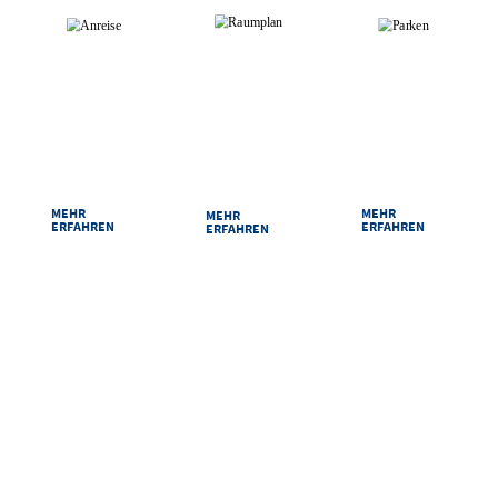
RAUMPLAN
ANREISE
PARKEN
Damit Sie sich bei
Ihr Weg zu uns ist
Sicher und
uns zurechtfinden:
kurz: Egal ob mit
bequem parken
Unsere Säle und
dem Auto, der
im Congress
Räume im
Bahn oder zu Fuß
Centrum Suhl.
Überblick.
MEHR
MEHR
MEHR
ERFAHREN
ERFAHREN
ERFAHREN
VERPASSEN SIE NICHTS
Mit unserem Newsletter halten wir Sie regelmäßig über alle Veranstaltungen
im Congress Centrum Suhl auf dem Laufenden.