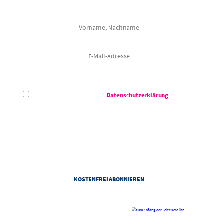
Frau
Herr
Hiermit akzeptiere ich die
Datenschutzerklärung
des CCS -
Congress Centrum Suhl.
Das Congress Centrum Suhl darf meine E-Mail-Adresse verwenden, um mir auf meine Interessen
abgestimmte Informationen zu den Veranstaltungen von dem Congress Centrum Suhl zu senden. Zur
Personalisierung von Newslettern darf das Congress Centrum Suhl Informationen zu meiner Nutzung
von Newslettern und weitere personenbezogene Daten gemäß der Datenschutzhinweise des
Congress Centrum Suhl verwenden. Diese Einwilligung kann ich jederzeit mit Wirkung für die Zukunft
widerrufen.